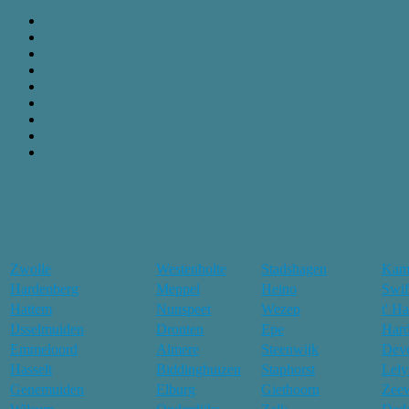
Zwolle
Westenholte
Stadshagen
Kam
Hardenberg
Meppel
Heino
Swif
Hattem
Nunspeet
Wezep
t' H
IJsselmuiden
Dronten
Epe
Hard
Emmeloord
Almere
Steenwijk
Deve
Hasselt
Biddinghuizen
Staphorst
Lely
Genemuiden
Elburg
Giethoorn
Zee