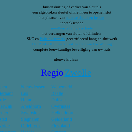
buitensluiting of verlies van sleutels
een afgebroken sleutel of niet meer te openen slot
het plaatsen van
nieuwe sloten en beslag
inbraakschade
noodherstel en glasschade
het vervangen van sloten of cilinders
SKG en
Politiekeurmerk
gec
ertificeerd hang en sluitwerk
Het Politie Keurmerk Certificeren van Uw Woning
complete bouwkundige beveiliging van uw huis
nieuwe kluizen
Regio
Zwolle
pen
Nieuwleusen
Wapenveld
terbant
Ens
Raalte
arde
Heino
Dalfsen
erwijk
Apeldoorn
Overijssel
nter
Zwartsluis
Hellendoorn
stad
Slagharen
Gelderland
wolde
Oldebroek
Flevoland