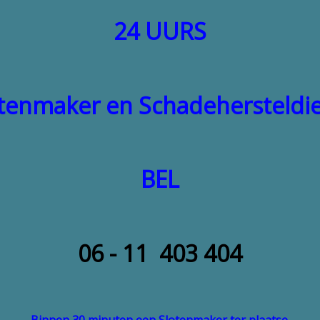
24 UURS
tenmaker en Schadehersteldi
BEL
06 - 11 403 404
Binnen 30 minuten een Slotenmaker ter plaatse.